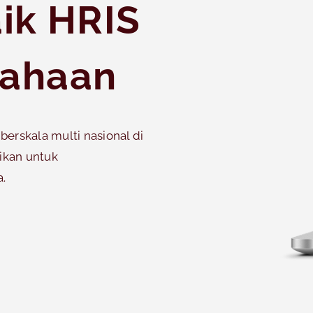
aik HRIS
sahaan
erskala multi nasional di
ikan untuk
.